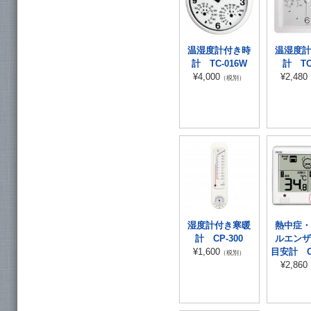
温湿度計付き時
温湿度計
計 TC-016W
計 TC
¥4,000
¥2,480
（税別）
湿度計付き寒暖
熱中症・
計 CP-300
ルエンザ
¥1,600
目安計 CR
（税別）
¥2,860