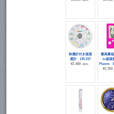
（税別）
快適計付き温湿
最高最低
度計 CR-157
ル温
¥2,480
Fluore 
（税別）
¥2,350