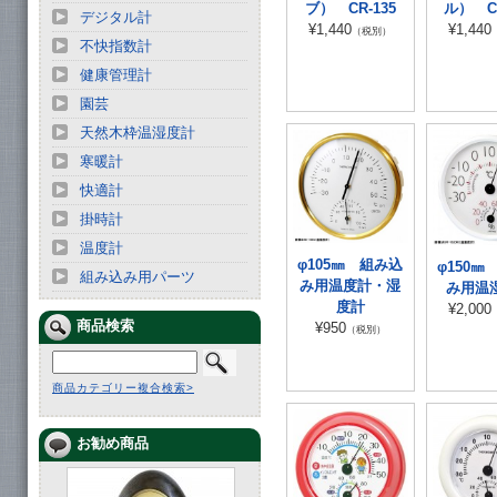
ブ） CR-135
ル） CR
デジタル計
¥1,440
¥1,440
（税別）
不快指数計
健康管理計
園芸
天然木枠温湿度計
寒暖計
快適計
掛時計
温度計
φ105㎜ 組み込
φ150㎜
組み込み用パーツ
み用温度計・湿
み用温
度計
¥2,000
商品検索
¥950
（税別）
商品カテゴリー複合検索>
お勧め商品