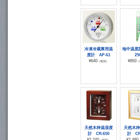
冷凍冷蔵庫用温
地中温度計
度計 AP-61
25
¥640
¥850
（税別）
（
天然木枠温湿度
天然木枠
計 CR-650
計 CR
¥2,240
¥2,480