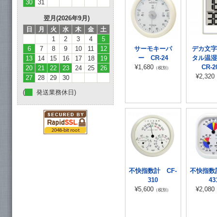
30
31
翌月(2026年9月)
日
月
火
水
木
金
土
1
2
3
4
5
6
7
8
9
10
11
12
サーモキーパ
デカ文字
ー CR-24
タル温
13
14
15
16
17
18
19
¥1,680
CR-2
20
21
22
23
24
25
26
（税別）
¥2,320
27
28
29
30
(
発送業務休日)
不快指数計 CF-
不快指数計
310
43
¥5,600
¥2,080
（税別）