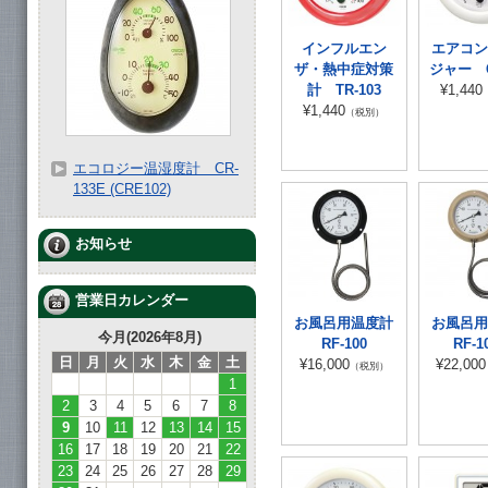
インフルエン
エアコン
ザ・熱中症対策
ジャー C
計 TR-103
¥1,440
¥1,440
（税別）
エコロジー温湿度計 CR-
133E (CRE102)
お知らせ
営業日カレンダー
お風呂用温度計
お風呂用
今月(2026年8月)
RF-100
RF-1
日
月
火
水
木
金
土
¥16,000
¥22,000
（税別）
1
2
3
4
5
6
7
8
9
10
11
12
13
14
15
16
17
18
19
20
21
22
23
24
25
26
27
28
29