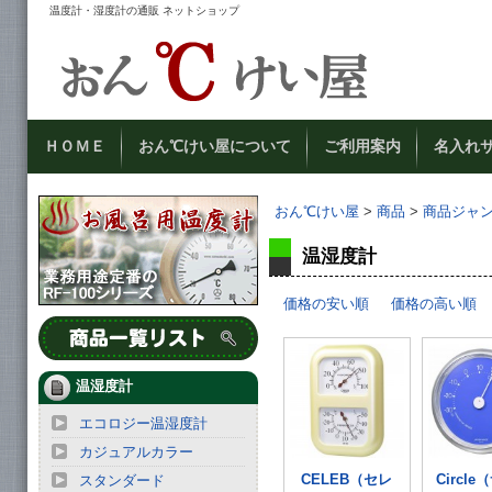
温度計・湿度計の通販 ネットショップ
ＨＯＭＥ
おん℃けい屋について
ご利用案内
名入れ
おん℃けい屋
>
商品
>
商品ジャ
温湿度計
価格の安い順
価格の高い順
温湿度計
エコロジー温湿度計
カジュアルカラー
CELEB（セレ
Circl
スタンダード