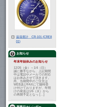
温湿度計 CR-101 (CRE8
01)
お知らせ
年末年始休みのお知らせ
12/26（金）～1/4（日）
誠に勝手ながら、上記期間
中は電話やメールでの対応
はお休みさせて頂きます。
尚、当期間中のご注文は
WEB及びFAXにて随時受
け付けておりますが、年明
けの発送は1/6（火）から
の再開予定となっ […]
営業日カレンダー