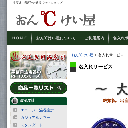
温度計・湿度計の通販 ネットショップ
ＨＯＭＥ
おん℃けい屋について
ご利用案内
名入れ
おん℃けい屋
> 名入れサービス
名入れサービス
結婚祝、出
温湿度計
エコロジー温湿度計
カジュアルカラー
スタンダード