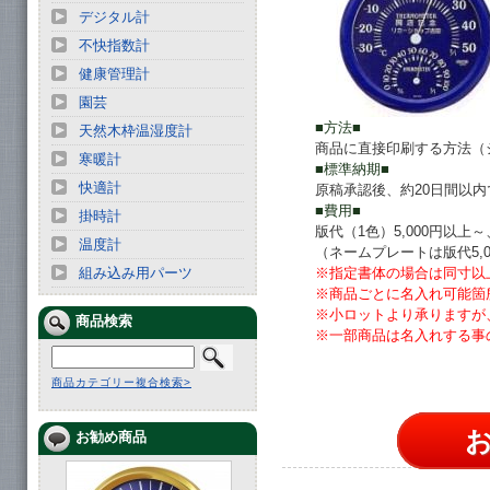
デジタル計
不快指数計
健康管理計
園芸
■方法■
天然木枠温湿度計
商品に直接印刷する方法（
寒暖計
■標準納期■
快適計
原稿承認後、約20日間以
■費用■
掛時計
版代（1色）5,000円以
温度計
（ネームプレートは版代5,
組み込み用パーツ
※指定書体の場合は同寸以
※商品ごとに名入れ可能箇
※小ロットより承りますが
商品検索
※一部商品は名入れする事
商品カテゴリー複合検索>
のし紙
お勧め商品