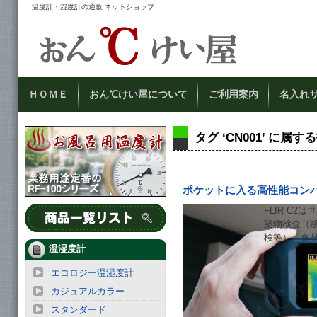
温度計・湿度計の通販 ネットショップ
ＨＯＭＥ
おん℃けい屋について
ご利用案内
名入れ
タグ ‘CN001’ に属す
ポケットに入る高性能コン
FLIR C
築物検査（
検等）、食
温湿度計
エコロジー温湿度計
カジュアルカラー
スタンダード