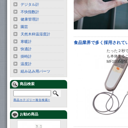
デジタル計
不快指数計
健康管理計
園芸
天然木枠温湿度計
寒暖計
食品業界で多く採用されて
快適計
たった２秒
も本体まる
掛時計
MF1000金
温度計
組み込み用パーツ
商品検索
商品カテゴリー複合検索>
お勧め商品