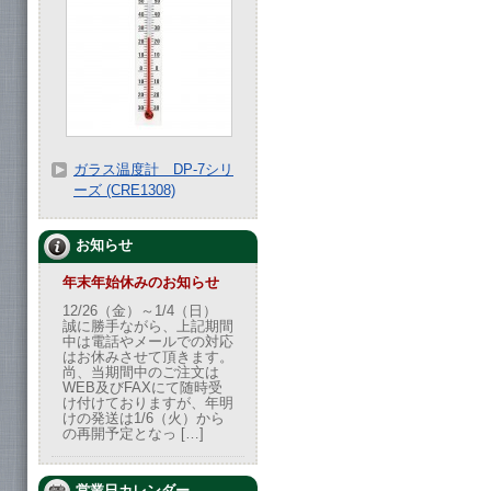
ガラス温度計 DP-7シリ
ーズ (CRE1308)
お知らせ
年末年始休みのお知らせ
12/26（金）～1/4（日）
誠に勝手ながら、上記期間
中は電話やメールでの対応
はお休みさせて頂きます。
尚、当期間中のご注文は
WEB及びFAXにて随時受
け付けておりますが、年明
けの発送は1/6（火）から
の再開予定となっ […]
営業日カレンダー